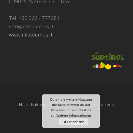
I-39025 Naturns / Südtirol
Tel. +39 366 4777681
info@nikodemus.it
www.nikodemus.it
Durch die weitere Nutzung
Haus Nikodemus 2021 - All Rights Reserved
der Seite stimmst du der
Verwendung von Cookies
zu.
Weitere Informationen
Impressum
Akzeptieren